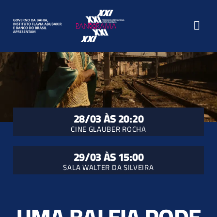
Ir
para
Togg
o
conteúdo
Navi
O Festival
Filmes
28/03 ÀS 20:20
Programação
CINE GLAUBER ROCHA
Atividades
29/03 ÀS 15:00
SALA WALTER DA SILVEIRA
Seminário
Textos