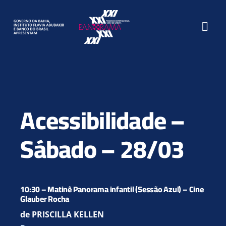
Ir
para
Togg
o
conteúdo
Navi
O Festival
Filmes
Acessibilidade –
Programação
Sábado – 28/03
Atividades
Seminário
10:30 – Matinê Panorama infantil (Sessão Azul) – Cine
Glauber Rocha
Textos
de PRISCILLA KELLEN