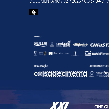
DOCUMENTÁRIO / 92’ / 2026 / COR / BA-DF 
CINE G