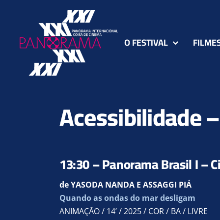
Ir
para
o
O FESTIVAL
FILME
conteúdo
Acessibilidade –
13:30 – Panorama Brasil I – 
de YASODA NANDA E ASSAGGI PIÁ
Quando as ondas do mar desligam
ANIMAÇÃO / 14’ / 2025 / COR / BA / LIVRE