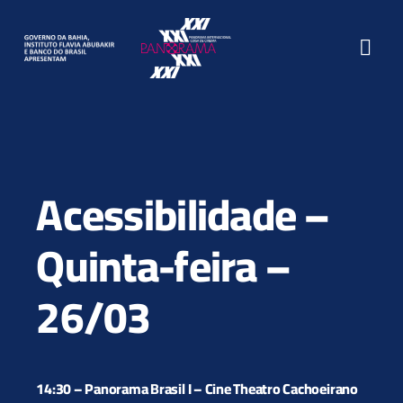
Ir
para
Togg
o
conteúdo
Navi
O Festival
Filmes
Acessibilidade –
Programação
Quinta-feira –
Atividades
26/03
Seminário
Textos
14:30 – Panorama Brasil I – Cine Theatro Cachoeirano