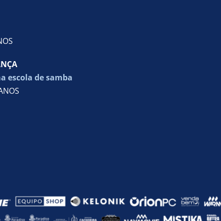
ANOS
ANÇA
ma escola de samba
 ANOS