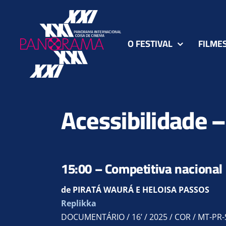
Ir
para
o
O FESTIVAL
FILME
conteúdo
Acessibilidade 
15:00 – Competitiva nacional 
de PIRATÁ WAURÁ E HELOISA PASSOS
Replikka
DOCUMENTÁRIO / 16’ / 2025 / COR / MT-PR-