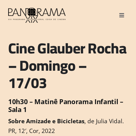
Ir
para
Toggle
o
Naviga
O Festival
conteúdo
Cine Glauber Rocha
Filmes
– Domingo –
Atividades
17/03
Programação
Notícias
10h30 – Matinê Panorama Infantil –
Sala 1
Parceiros
Sobre Amizade e Bicicletas
, de Julia Vidal.
PR, 12′, Cor, 2022